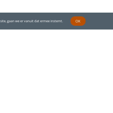
site, gaan we er vanuit dat ermee instemt.
OK