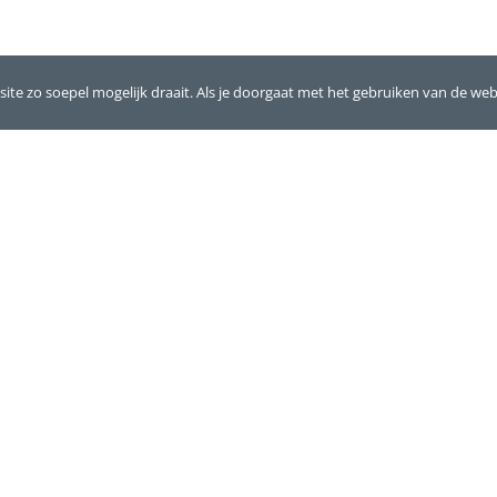
te zo soepel mogelijk draait. Als je doorgaat met het gebruiken van de web
NCIE
instructeurs van het Chi Neng Instituut.