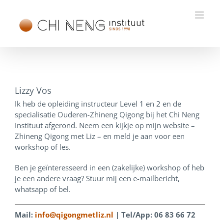
Ga
naar
inhoud
Bekijk
grotere
Lizzy Vos
afbeelding
Ik heb de opleiding instructeur Level 1 en 2 en de
specialisatie Ouderen-Zhineng Qigong bij het Chi Neng
Instituut afgerond. Neem een kijkje op mijn website –
Zhineng Qigong met Liz – en meld je aan voor een
workshop of les.
Ben je geïnteresseerd in een (zakelijke) workshop of heb
je een andere vraag? Stuur mij een e-mailbericht,
whatsapp of bel.
Mail:
info@qigongmetliz.nl
| Tel/App: 06 83 66 72