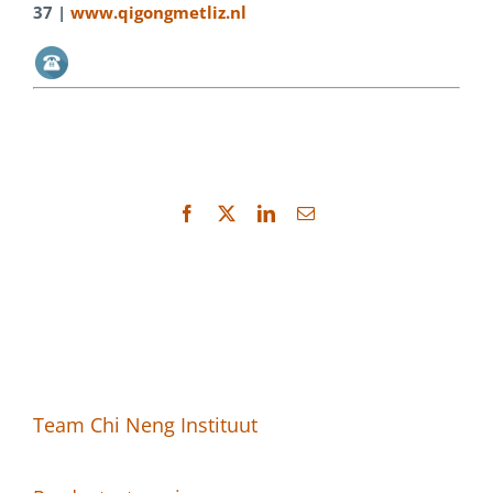
37 |
www.qigongmetliz.nl
Facebook
X
LinkedIn
E-
mail
Team Chi Neng Instituut