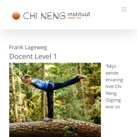
Ga
naar
inhoud
Frank Lageweg
Docent Level 1
“Mijn
eerste
ervaring
met Chi
Neng
Qigong
was zo