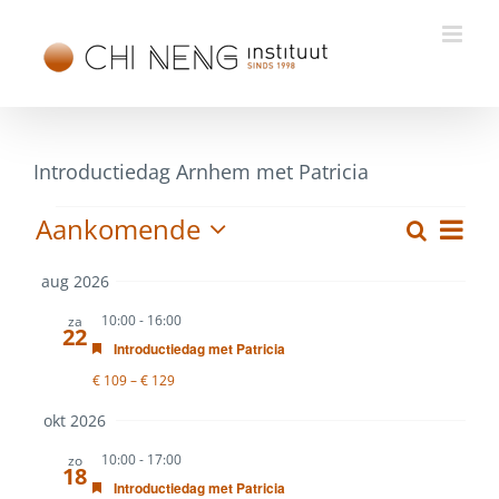
Ga
naar
inhoud
Introductiedag Arnhem met Patricia
Evenementen
Eve
Aankomende
Zoeken
Evenem
Samenv
weer
Selecteer
Zoeken
navi
aug 2026
datum
en
10:00
-
16:00
za
weerge
22
Uitgelicht
Introductiedag met Patricia
navigati
€ 109 – € 129
okt 2026
10:00
-
17:00
zo
18
Uitgelicht
Introductiedag met Patricia