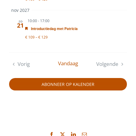
nov 2027
10:00
-
17:00
zo
21
Uitgelicht
Introductiedag met Patricia
€ 109 – € 129
Vandaag
Vorig
Volgende
Evenementen
Evenement
ABONNEER OP KALENDER
Facebook
X
LinkedIn
E-