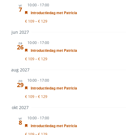
10:00
-
17:00
vr
7
Uitgelicht
Introductiedag met Patricia
€ 109 – € 129
jun 2027
10:00
-
17:00
za
26
Uitgelicht
Introductiedag met Patricia
€ 109 – € 129
aug 2027
10:00
-
17:00
zo
29
Uitgelicht
Introductiedag met Patricia
€ 109 – € 129
okt 2027
10:00
-
17:00
vr
8
Uitgelicht
Introductiedag met Patricia
€ 109 – € 129