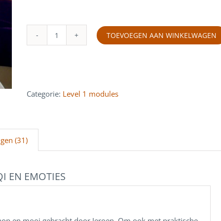
TOEVOEGEN AAN WINKELWAGEN
ANATOMIE,
QI
EN
EMOTIES
Artikelnummer:
aantal
Categorie:
Level 1 modules
gen (31)
I EN EMOTIES
hop en mooi gebracht door Jeroen. Om ook met praktische