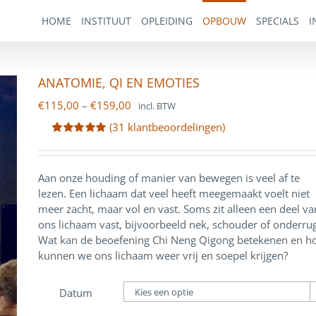
HOME
INSTITUUT
OPLEIDING
OPBOUW
SPECIALS
I
ANATOMIE, QI EN EMOTIES
Price
€
115,00
–
€
159,00
incl. BTW
range:
(
31
klantbeoordelingen)
€115,00
Waardering
12
through
5.00
op 5
gebaseerd
€159,00
op
Aan onze houding of manier van bewegen is veel af te
klantbeoordelingen
lezen. Een lichaam dat veel heeft meegemaakt voelt niet
meer zacht, maar vol en vast. Soms zit alleen een deel va
ons lichaam vast, bijvoorbeeld nek, schouder of onderrug
Wat kan de beoefening Chi Neng Qigong betekenen en h
kunnen we ons lichaam weer vrij en soepel krijgen?
Datum