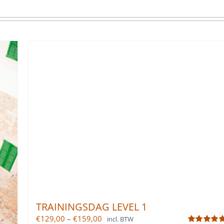
TRAININGSDAG LEVEL 1
Price
€
129,00
–
€
159,00
incl. BTW