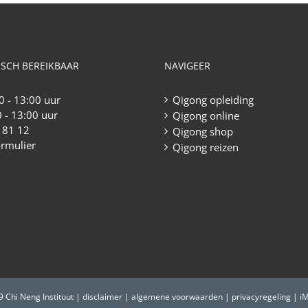
meerdere
variaties.
Deze
optie
ISCH BEREIKBAAR
NAVIGEER
kan
gekozen
0 - 13:00 uur
Qigong opleiding
worden
 - 13:00 uur
Qigong online
op
 81 12
Qigong shop
de
ormulier
Qigong reizen
productpagina
9 Chi Neng Instituut |
disclaimer
|
algemene voorwaarden
|
privacyregeling
|
i