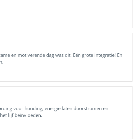
zame en motiverende dag was dit. Eén grote integratie! En
h.
ding voor houding, energie laten doorstromen en
et lijf beïnvloeden.