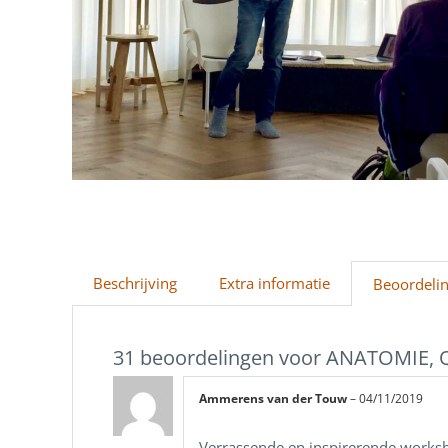
Beschrijving
Extra informatie
Beoordelin
31 beoordelingen voor
ANATOMIE, Q
Ammerens van der Touw
–
04/11/2019
Verrassende en inspirerende works