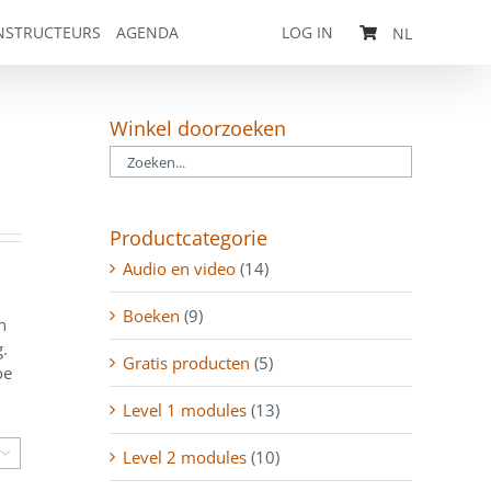
NSTRUCTEURS
AGENDA
LOG IN
NL
Winkel doorzoeken
Productcategorie
Audio en video
(14)
Boeken
(9)
n
.
Gratis producten
(5)
oe
Level 1 modules
(13)
Level 2 modules
(10)
