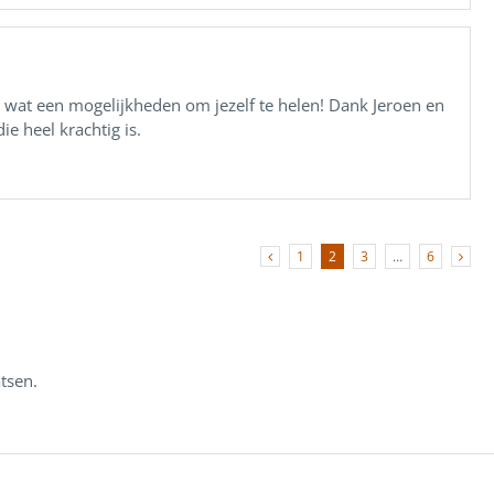
n wat een mogelijkheden om jezelf te helen! Dank Jeroen en
ie heel krachtig is.
1
2
3
…
6
tsen.