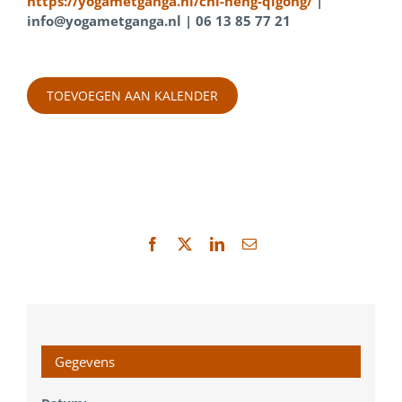
https://yogametganga.nl/chi-neng-qigong/
|
info@yogametganga.nl | 06 13 85 77 21
TOEVOEGEN AAN KALENDER
Facebook
X
LinkedIn
E-
mail
Gegevens