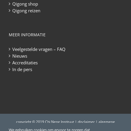
Qigong shop
Qigong reizen
MEER INFORMATIE
Veelgestelde vragen – FAQ
Nieuws
Accreditaties
In de pers
copyright © 2019 Chi Neng Instituut |
disclaimer
|
algemene
voorwaarden
|
privacyregeling
|
iMocial webdesign
We gebruiken cookies om ervoor te zorgen dat